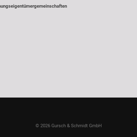
nungseigentümergemeinschaften
© 2026 Gursch & Schmidt GmbH